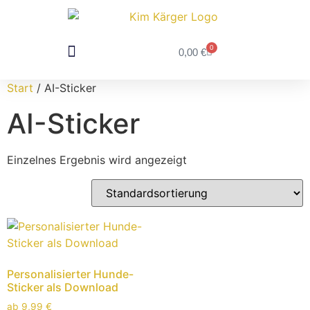
0
0,00
€
DEIN FOTOSHOOTING
FÜR FOTOGRAFEN
Start
/ AI-Sticker
AI-Sticker
Einzelnes Ergebnis wird angezeigt
Personalisierter Hunde-
Sticker als Download
ab
9,99
€